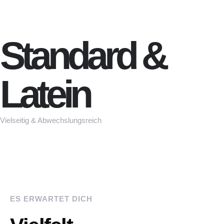
Standard &
Latein
Vielseitig & Abwechslungsreich
ES ERWARTET DICH