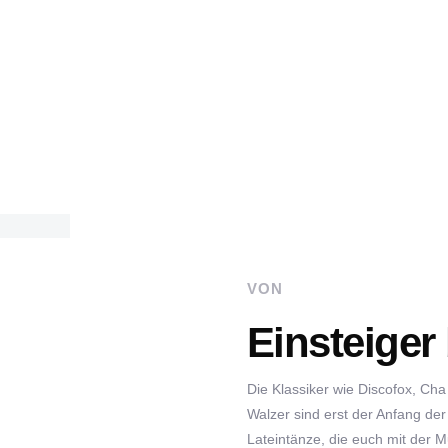
VON
Einsteiger
Die Klassiker wie Discofox, Ch
Walzer sind erst der Anfang der
Lateintänze, die euch mit der M