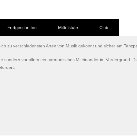
Fortgeschritten
Mittelstufe
Club
die sich zu verschiedensten Arten von Musik gekonnt und sicher am Tan
itte sondern vor allem ein harmonisches Miteinander im Vordergrund. D
fördert.