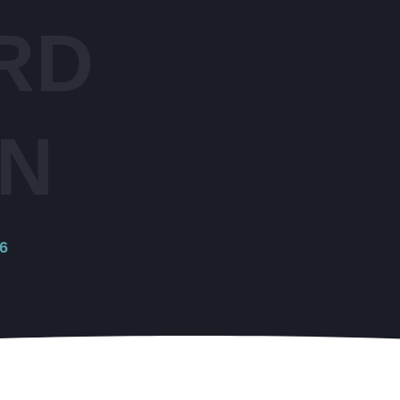
RD
IN
26